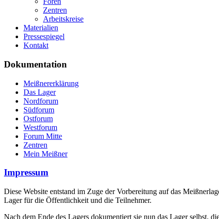
Foren
Zentren
Arbeitskreise
Materialien
Pressespiegel
Kontakt
Dokumentation
Meißnererklärung
Das Lager
Nordforum
Südforum
Ostforum
Westforum
Forum Mitte
Zentren
Mein Meißner
Impressum
Diese Website entstand im Zuge der Vorbereitung auf das Meißnerlage
Lager für die Öffentlichkeit und die Teilnehmer.
Nach dem Ende des Lagers dokumentiert sie nun das Lager selbst, die