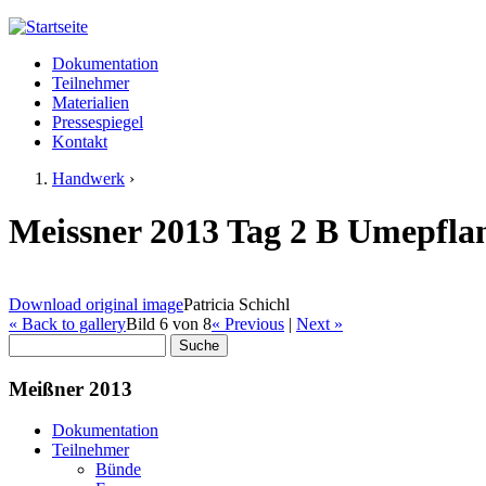
Jump to navigation
Dokumentation
Meißner 2013
Teilnehmer
Hauptmenü
Materialien
Pressespiegel
Kontakt
Handwerk
›
Sie sind hier
Meissner 2013 Tag 2 B Umepflan
Download original image
Patricia Schichl
« Back to gallery
Bild 6 von 8
« Previous
|
Next »
Suche
Suchformular
Meißner 2013
Dokumentation
Teilnehmer
Bünde