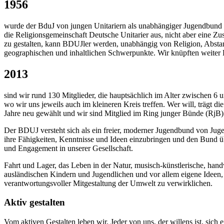
1956
wurde der BduJ von jungen Unitariern als unabhängiger Jugendbund i
die Religionsgemeinschaft Deutsche Unitarier aus, nicht aber eine Zu
zu gestalten, kann
BDUJ
ler werden, unabhängig von Religion, Absta
geographischen und inhaltlichen Schwerpunkte. Wir knüpften weiter
2013
sind wir rund 130 Mitglieder, die hauptsächlich im Alter zwischen 
wo wir uns jeweils auch im kleineren Kreis treffen. Wer will, trägt d
Jahre neu gewählt und wir sind Mitglied im Ring junger Bünde (RjB)
Der
BDUJ
versteht sich als ein freier, moderner Jugendbund von Juge
ihre Fähigkeiten, Kenntnisse und Ideen einzubringen und den Bund ü
und Engagement in unserer Gesellschaft.
Fahrt und Lager, das Leben in der Natur, musisch-künstlerische, hand
ausländischen Kindern und Jugendlichen und vor allem eigene Ideen, 
verantwortungsvoller Mitgestaltung der Umwelt zu verwirklichen.
Aktiv gestalten
Vom aktiven Gestalten leben wir. Jeder von uns, der willens ist, sic