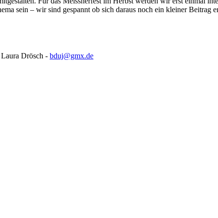
itgestalten. Für das Meissnerfest im Herbst werden wir erst einmal i
a sein – wir sind gespannt ob sich daraus noch ein kleiner Beitrag er
d Laura Drösch -
bduj@gmx.de