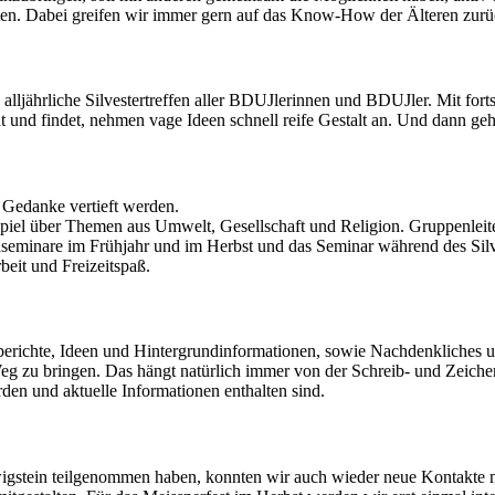
rten. Dabei greifen wir immer gern auf das Know-How der Älteren zurü
jährliche Silvestertreffen aller
BDUJ
lerinnen und
BDUJ
ler. Mit for
d findet, nehmen vage Ideen schnell reife Gestalt an. Und dann geht 
 Gedanke vertieft werden.
spiel über Themen aus Umwelt, Gesellschaft und Religion. Gruppenleit
inare im Frühjahr und im Herbst und das Seminar während des Silves
beit und Freizeitspaß.
berichte, Ideen und Hintergrundinformationen, sowie Nachdenkliches u
 Weg zu bringen. Das hängt natürlich immer von der Schreib- und Zeic
en und aktuelle Informationen enthalten sind.
dwigstein teilgenommen haben, konnten wir auch wieder neue Kontakte 