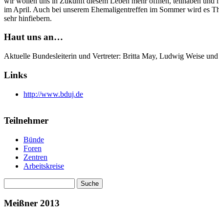
wir wollen uns in Zukunft diesem Leben mehr öffnen, teilhaben und m
im April. Auch bei unserem Ehemaligentreffen im Sommer wird es Them
sehr hinfiebern.
Haut uns an…
Aktuelle Bundesleiterin und Vertreter: Britta May, Ludwig Weise un
Links
http://www.bduj.de
Teilnehmer
Bünde
Foren
Zentren
Arbeitskreise
Suche
Suchformular
Meißner 2013