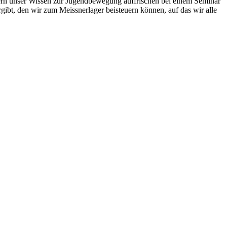
ntern unser Wissen zur Jugendbewegung auffrischen bei einem Seminar
gibt, den wir zum Meissnerlager beisteuern können, auf das wir alle