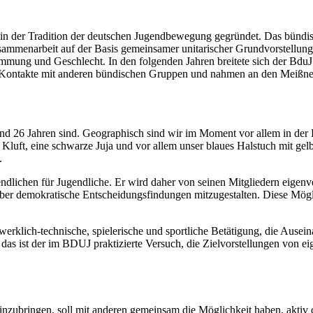
n der Tradition der deutschen Jugendbewegung gegründet. Das bündisch
sammenarbeit auf der Basis gemeinsamer unitarischer Grundvorstellunge
mmung und Geschlecht. In den folgenden Jahren breitete sich der BduJ 
 Kontakte mit anderen bündischen Gruppen und nahmen an den Meißnert
6 und 26 Jahren sind. Geographisch sind wir im Moment vor allem in 
ie Kluft, eine schwarze Juja und vor allem unser blaues Halstuch mit g
.
ndlichen für Jugendliche. Er wird daher von seinen Mitgliedern eigenver
ber demokratische Entscheidungsfindungen mitzugestalten. Diese Mögl
werklich-technische, spielerische und sportliche Betätigung, die Ause
das ist der im
BDUJ
praktizierte Versuch, die Zielvorstellungen von 
h einzubringen, soll mit anderen gemeinsam die Möglichkeit haben, akti