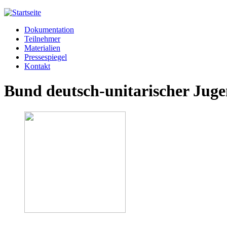
Jump to navigation
Dokumentation
Meißner 2013
Teilnehmer
Hauptmenü
Materialien
Pressespiegel
Kontakt
Bund deutsch-unitarischer Jug