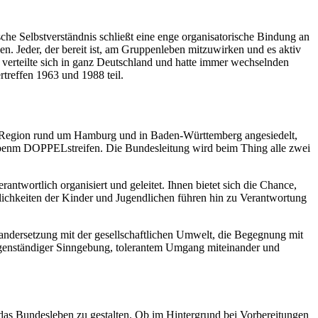
e Selbstverständnis schließt eine enge organisatorische Bindung an
n. Jeder, der bereit ist, am Gruppenleben mitzuwirken und es aktiv
verteilte sich in ganz Deutschland und hatte immer wechselnden
reffen 1963 und 1988 teil.
der Region rund um Hamburg und in Baden-Württemberg angesiedelt,
elbenm
DOPPEL
streifen. Die Bundesleitung wird beim Thing alle zwei
antwortlich organisiert und geleitet. Ihnen bietet sich die Chance,
ichkeiten der Kinder und Jugendlichen führen hin zu Verantwortung
inandersetzung mit der gesellschaftlichen Umwelt, die Begegnung mit
eigenständiger Sinngebung, tolerantem Umgang miteinander und
v das Bundesleben zu gestalten. Ob im Hintergrund bei Vorbereitungen