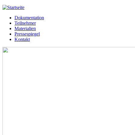
Jump to navigation
Dokumentation
Meißner 2013
Teilnehmer
Hauptmenü
Materialien
Pressespiegel
Kontakt