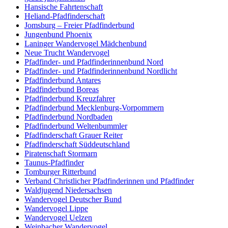
Hansische Fahrtenschaft
Heliand-Pfadfinderschaft
Jomsburg – Freier Pfadfinderbund
Jungenbund Phoenix
Laninger Wandervogel Mädchenbund
Neue Trucht Wandervogel
Pfadfinder- und Pfadfinderinnenbund Nord
Pfadfinder- und Pfadfinderinnenbund Nordlicht
Pfadfinderbund Antares
Pfadfinderbund Boreas
Pfadfinderbund Kreuzfahrer
Pfadfinderbund Mecklenburg-Vorpommern
Pfadfinderbund Nordbaden
Pfadfinderbund Weltenbummler
Pfadfinderschaft Grauer Reiter
Pfadfinderschaft Süddeutschland
Piratenschaft Stormarn
Taunus-Pfadfinder
Tomburger Ritterbund
Verband Christlicher Pfadfinderinnen und Pfadfinder
Waldjugend Niedersachsen
Wandervogel Deutscher Bund
Wandervogel Lippe
Wandervogel Uelzen
Weinbacher Wandervogel