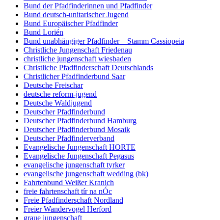
Bund der Pfadfinderinnen und Pfadfinder
Bund deutsch-unitarischer Jugend
Bund Europäischer Pfadfinder
Bund Lorién
Bund unabhängiger Pfadfinder – Stamm Cassiopeia
Christliche Jungenschaft Friedenau
christliche jungenschaft wiesbaden
Christliche Pfadfinderschaft Deutschlands
Christlicher Pfadfinderbund Saar
Deutsche Freischar
deutsche reform-jugend
Deutsche Waldjugend
Deutscher Pfadfinderbund
Deutscher Pfadfinderbund Hamburg
Deutscher Pfadfinderbund Mosaik
Deutscher Pfadfinderverband
Evangelische Jungenschaft HORTE
Evangelische Jungenschaft Pegasus
evangelische jungenschaft tyrker
evangelische jungenschaft wedding (bk)
Fahrtenbund Weißer Kranich
freie fahrtenschaft tír na nÓc
Freie Pfadfinderschaft Nordland
Freier Wandervogel Herford
graue jungenschaft