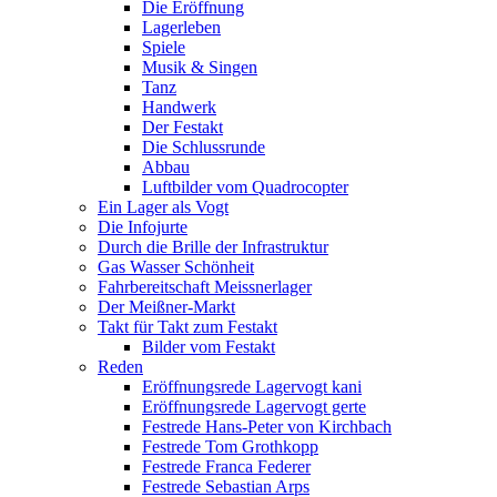
Die Eröffnung
Lagerleben
Spiele
Musik & Singen
Tanz
Handwerk
Der Festakt
Die Schlussrunde
Abbau
Luftbilder vom Quadrocopter
Ein Lager als Vogt
Die Infojurte
Durch die Brille der Infrastruktur
Gas Wasser Schönheit
Fahrbereitschaft Meissnerlager
Der Meißner-Markt
Takt für Takt zum Festakt
Bilder vom Festakt
Reden
Eröffnungsrede Lagervogt kani
Eröffnungsrede Lagervogt gerte
Festrede Hans-Peter von Kirchbach
Festrede Tom Grothkopp
Festrede Franca Federer
Festrede Sebastian Arps