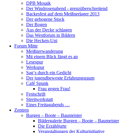
DPB Mosaik
Der Windrosenabend - grenzüberschreitend
Backesfest auf dem Meißnerlager 2013
Der gebogene Stock
Der Bogen
Aus der Decke schlagen
Das Westforum in Bildern
Die Hecken-Uni
Forum Mitte
Meißnerwanderung
Mit einem Blick fängt es an
Lesespur
Werkspur
Sag‘s durch ein Gedicht
Der jugendbewegte Erfahrungsraum
Café Spunk
Frau gegen Frau!
Festschrift
Streitwerkstatt
Eines Freitagabends …
Zentren
Burgen – Boote – Baumeister
Bildergalerie Burgen – Boote – Baumeister
Die Erzähljurte
Veranstaltungen der Kulturinitiative