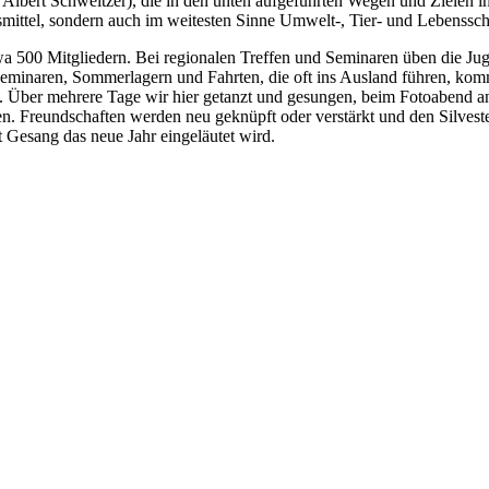
 Albert Schweitzer), die in den unten aufgeführten Wegen und Zielen i
mittel, sondern auch im weitesten Sinne Umwelt-, Tier- und Lebenssch
twa 500 Mitgliedern. Bei regionalen Treffen und Seminaren üben die Jug
 Seminaren, Sommerlagern und Fahrten, die oft ins Ausland führen, 
es. Über mehrere Tage wir hier getanzt und gesungen, beim Fotoabend a
n. Freundschaften werden neu geknüpft oder verstärkt und den Silveste
 Gesang das neue Jahr eingeläutet wird.