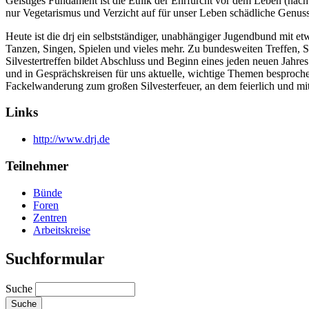
Geistiges Fundament ist die Ethik der Ehrfurcht vor dem Leben (nach
nur Vegetarismus und Verzicht auf für unser Leben schädliche Genuss
Heute ist die drj ein selbstständiger, unabhängiger Jugendbund mit e
Tanzen, Singen, Spielen und vieles mehr. Zu bundesweiten Treffen,
Silvestertreffen bildet Abschluss und Beginn eines jeden neuen Jahr
und in Gesprächskreisen für uns aktuelle, wichtige Themen besproche
Fackelwanderung zum großen Silvesterfeuer, an dem feierlich und mit
Links
http://www.drj.de
Teilnehmer
Bünde
Foren
Zentren
Arbeitskreise
Suchformular
Suche