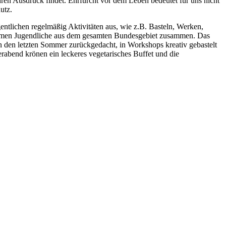
hren Ausdruck findet. Ehrfurcht vor dem Leben bedeutet für uns nicht
utz.
entlichen regelmäßig Aktivitäten aus, wie z.B. Basteln, Werken,
kommen Jugendliche aus dem gesamten Bundesgebiet zusammen. Das
n den letzten Sommer zurückgedacht, in Workshops kreativ gebastelt
rabend krönen ein leckeres vegetarisches Buffet und die