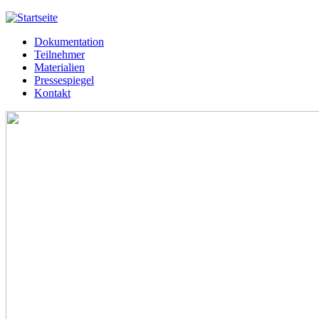
Jump to navigation
Dokumentation
Meißner 2013
Teilnehmer
Hauptmenü
Materialien
Pressespiegel
Kontakt