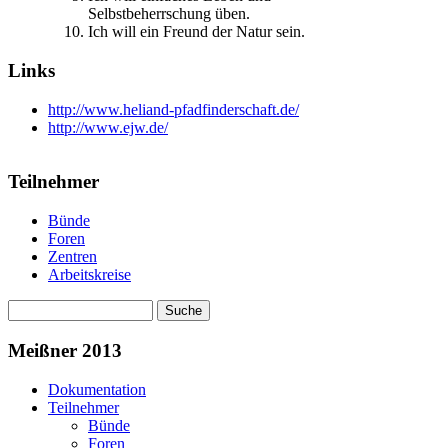
Selbstbeherrschung üben.
Ich will ein Freund der Natur sein.
Links
http://www.heliand-pfadfinderschaft.de/
http://www.ejw.de/
Teilnehmer
Bünde
Foren
Zentren
Arbeitskreise
Suche
Suchformular
Meißner 2013
Dokumentation
Teilnehmer
Bünde
Foren