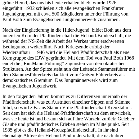
grüne Hemd, das uns bis heute erhalten blieb, wurde 1926
eingeführt. 1932 schließen sich alle evangelischen Frankfurter
Jugendgruppen mit etwa 500 Mitgliedern unter der Führung von
Paul Both zum Evangelischen Jungmännerwerk zusammen.
Nach der Eingliederung in die Hitler-Jugend, bildet Both aus dem
innersten Kern der Pfadfinderschaft die Heliand-Bruderschaft, die
während der
NS
-Zeit die Arbeit des Werkes unter erschwerten
Bedingungen weiterführt. Nach Kriegsende erfolgt der
Wiederaufbau – 1946 wird die Heliand-Pfadfinderschaft als neue
Kerngruppe des
EJW
gegründet. Mit dem Tod von Paul Both 1966
endet die „Ein-Mann-Führung“ zugunsten von demokratischen
Strukturen. An der Spitze steht nun der Leitende Stammesführer mit
dem Stammesführerkreis flankiert vom Großen Führerkreis als
demokratisches Gremium. Das Jungmännerwerk wird zum
Evangelischen Jugendwerk.
In den folgenden Jahren kommt es zu Differenzen innerhalb der
Pfadfinderschaft, was zu Austritten einzelner Sippen und Stämme
führt, so wird z.B. aus Stamm V die Pfadfinderschaft Kreuzfahrer.
Seit dem hat sich die Heliand-Pfadfinderschaft zu dem entwickelt,
was sie heute ist und besann sich auf ihre Wurzeln zurück: Gelebter
Glaube und pfadfinderisches Erleben stehen im Mittelpunkt. Seit
1985 gibt es die Heliand-Kreuzpfadfinderschaft. In ihr sind
ehemalige Aktive der Heliand-Pfadfinderschaft, die nach ihrer