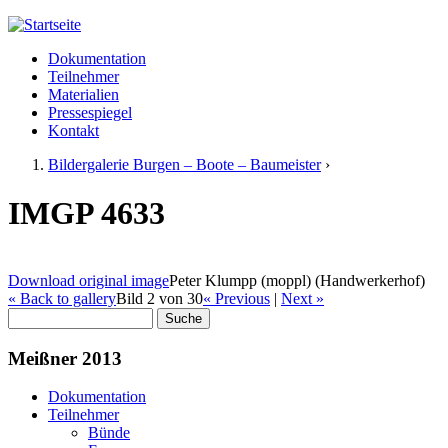
Jump to navigation
Dokumentation
Meißner 2013
Teilnehmer
Hauptmenü
Materialien
Pressespiegel
Kontakt
Bildergalerie Burgen – Boote – Baumeister
›
Sie sind hier
IMGP 4633
Download original image
Peter Klumpp (moppl) (Handwerkerhof)
« Back to gallery
Bild 2 von 30
« Previous
|
Next »
Suche
Suchformular
Meißner 2013
Dokumentation
Teilnehmer
Bünde