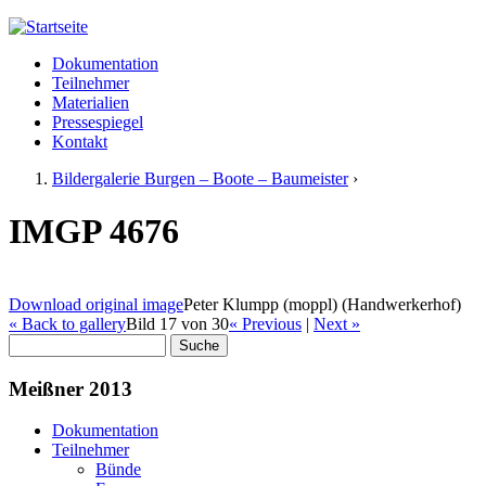
Jump to navigation
Dokumentation
Meißner 2013
Teilnehmer
Hauptmenü
Materialien
Pressespiegel
Kontakt
Bildergalerie Burgen – Boote – Baumeister
›
Sie sind hier
IMGP 4676
Download original image
Peter Klumpp (moppl) (Handwerkerhof)
« Back to gallery
Bild 17 von 30
« Previous
|
Next »
Suche
Suchformular
Meißner 2013
Dokumentation
Teilnehmer
Bünde