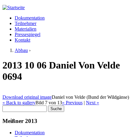
Jump to navigation
Dokumentation
Meißner 2013
Teilnehmer
Hauptmenü
Materialien
Pressespiegel
Kontakt
Abbau
›
Sie sind hier
2013 10 06 Daniel Von Velde
0694
Download original image
Daniel von Velde (Bund der Wildgänse)
« Back to gallery
Bild 7 von 13
« Previous
|
Next »
Suche
Suchformular
Meißner 2013
Dokumentation