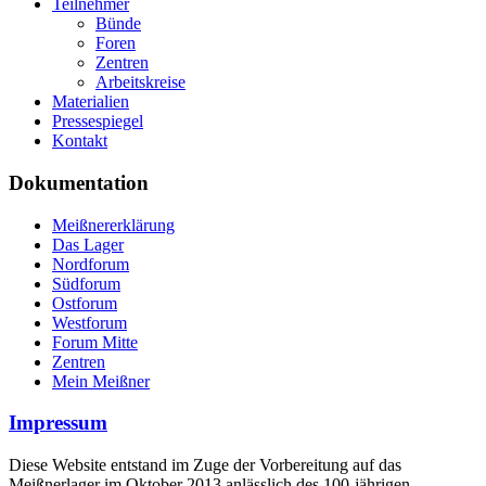
Teilnehmer
Bünde
Foren
Zentren
Arbeitskreise
Materialien
Pressespiegel
Kontakt
Dokumentation
Meißnererklärung
Das Lager
Nordforum
Südforum
Ostforum
Westforum
Forum Mitte
Zentren
Mein Meißner
Impressum
Diese Website entstand im Zuge der Vorbereitung auf das
Meißnerlager im Oktober 2013 anlässlich des 100-jährigen