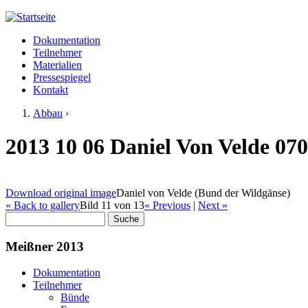
Jump to navigation
Dokumentation
Meißner 2013
Teilnehmer
Hauptmenü
Materialien
Pressespiegel
Kontakt
Abbau
›
Sie sind hier
2013 10 06 Daniel Von Velde 07
Download original image
Daniel von Velde (Bund der Wildgänse)
« Back to gallery
Bild 11 von 13
« Previous
|
Next »
Suche
Suchformular
Meißner 2013
Dokumentation
Teilnehmer
Bünde