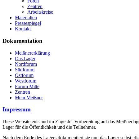
Foren
Zentren
Arbeitskreise
Materialien
Pressespiegel
Kontakt
Dokumentation
Meißnererklärung
Das Lager
Nordforum
Südforum
Ostforum
Westforum
Forum Mitte
Zentren
Mein Meißner
Impressum
Diese Website entstand im Zuge der Vorbereitung auf das Meißnerlage
Lager für die Öffentlichkeit und die Teilnehmer.
Nach dem Ende des Lagers dokumentiert sie nun das Lager selbst, die