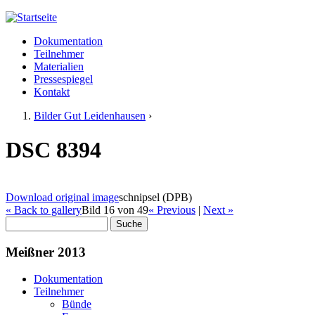
Jump to navigation
Dokumentation
Meißner 2013
Teilnehmer
Hauptmenü
Materialien
Pressespiegel
Kontakt
Bilder Gut Leidenhausen
›
Sie sind hier
DSC 8394
Download original image
schnipsel (DPB)
« Back to gallery
Bild 16 von 49
« Previous
|
Next »
Suche
Suchformular
Meißner 2013
Dokumentation
Teilnehmer
Bünde