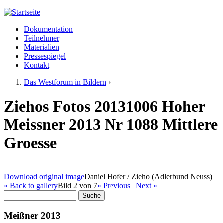
Jump to navigation
Dokumentation
Meißner 2013
Teilnehmer
Hauptmenü
Materialien
Pressespiegel
Kontakt
Das Westforum in Bildern
›
Sie sind hier
Ziehos Fotos 20131006 Hoher
Meissner 2013 Nr 1088 Mittlere
Groesse
Download original image
Daniel Hofer / Zieho (Adlerbund Neuss)
« Back to gallery
Bild 2 von 7
« Previous
|
Next »
Suche
Suchformular
Meißner 2013