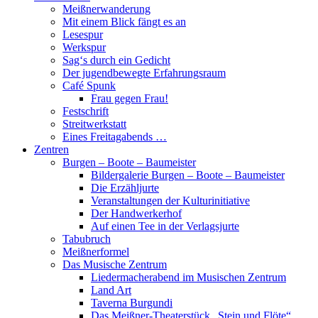
Meißnerwanderung
Mit einem Blick fängt es an
Lesespur
Werkspur
Sag‘s durch ein Gedicht
Der jugendbewegte Erfahrungsraum
Café Spunk
Frau gegen Frau!
Festschrift
Streitwerkstatt
Eines Freitagabends …
Zentren
Burgen – Boote – Baumeister
Bildergalerie Burgen – Boote – Baumeister
Die Erzähljurte
Veranstaltungen der Kulturinitiative
Der Handwerkerhof
Auf einen Tee in der Verlagsjurte
Tabubruch
Meißnerformel
Das Musische Zentrum
Liedermacherabend im Musischen Zentrum
Land Art
Taverna Burgundi
Das Meißner-Theaterstück „Stein und Flöte“