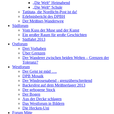
„Die Welt“ Heimabend
„Die Welt“ Schule
Tatütata, die Nordlicht-Post ist da!
Erlebnisbericht des DPBH
Der Meißner-Wanderweg
Südforum
Vom Kuss der Muse und der Kunst
Ein großer Raum für große Geschichten
Südfahrt 2013
Ostforum
Drei Vorhaben
Über Grenzen
Der Wanderer zwischen beiden Welten – Grenzen der
Toleranz?
Westforum
Der Geist ist müd ….
DPB Mosaik
Der Windrosenabend - grenzüberschreitend
Backesfest auf dem Meißnerlager 2013
Der gebogene Stock
Der Bogen
Aus der Decke schlagen
Das Westforum in Bildern
Die Hecken-Uni
Forum Mitte