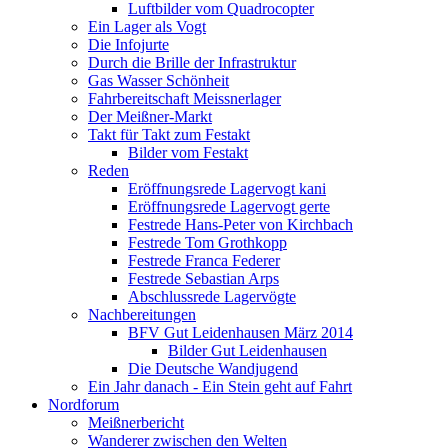
Luftbilder vom Quadrocopter
Ein Lager als Vogt
Die Infojurte
Durch die Brille der Infrastruktur
Gas Wasser Schönheit
Fahrbereitschaft Meissnerlager
Der Meißner-Markt
Takt für Takt zum Festakt
Bilder vom Festakt
Reden
Eröffnungsrede Lagervogt kani
Eröffnungsrede Lagervogt gerte
Festrede Hans-Peter von Kirchbach
Festrede Tom Grothkopp
Festrede Franca Federer
Festrede Sebastian Arps
Abschlussrede Lagervögte
Nachbereitungen
BFV Gut Leidenhausen März 2014
Bilder Gut Leidenhausen
Die Deutsche Wandjugend
Ein Jahr danach - Ein Stein geht auf Fahrt
Nordforum
Meißnerbericht
Wanderer zwischen den Welten