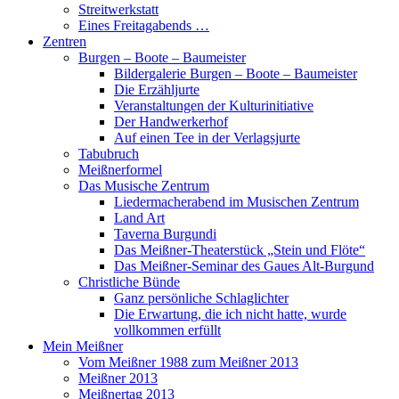
Streitwerkstatt
Eines Freitagabends …
Zentren
Burgen – Boote – Baumeister
Bildergalerie Burgen – Boote – Baumeister
Die Erzähljurte
Veranstaltungen der Kulturinitiative
Der Handwerkerhof
Auf einen Tee in der Verlagsjurte
Tabubruch
Meißnerformel
Das Musische Zentrum
Liedermacherabend im Musischen Zentrum
Land Art
Taverna Burgundi
Das Meißner-Theaterstück „Stein und Flöte“
Das Meißner-Seminar des Gaues Alt-Burgund
Christliche Bünde
Ganz persönliche Schlaglichter
Die Erwartung, die ich nicht hatte, wurde
vollkommen erfüllt
Mein Meißner
Vom Meißner 1988 zum Meißner 2013
Meißner 2013
Meißnertag 2013