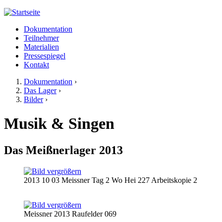
Jump to navigation
Dokumentation
Meißner 2013
Teilnehmer
Hauptmenü
Materialien
Pressespiegel
Kontakt
Dokumentation
›
Das Lager
›
Sie sind hier
Bilder
›
Musik & Singen
Das Meißnerlager 2013
2013 10 03 Meissner Tag 2 Wo Hei 227 Arbeitskopie 2
Meissner 2013 Raufelder 069