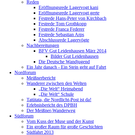
Reden
Eröffnungsrede Lagervogt kani
Eröffnungsrede Lagervogt gerte
Festrede Hans-Peter von Kirchbach
Festrede Tom Grothkopp
Festrede Franca Federer
Festrede Sebastian Arps
Abschlussrede Lagervögte
Nachbereitungen
BFV Gut Leidenhausen März 2014
Bilder Gut Leidenhausen
Die Deutsche Wandjugend
Ein Jahr danach - Ein Stein geht auf Fahrt
Nordforum
Meißnerbericht
Wanderer zwischen den Welten
„Die Welt“ Heimabend
„Die Welt“ Schule
Tatütata, die Nordlicht-Post ist da!
Erlebnisbericht des DPBH
Der Meißner-Wanderweg
Südforum
Vom Kuss der Muse und der Kunst
Ein großer Raum für große Geschichten
Südfahrt 2013