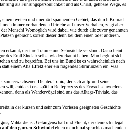
fahrung als Führungspersönlichkeit und als Christ, gehbare Wege, es
, einem weiten und unerhört spannenden Gebiet, das durch Konrad
d noch immer vorhandenen Urtriebe auf unser Verhalten, zeigt aber
st der Mensch! Womöglich wird dabei, wie durch alle zuvor genannten
Platzen gebracht, sofern dieser denn bei dem einen oder anderen,
ren erkannt, der ihre Träume und Sehnsüchte verstand. Das scheint
igur des Emil Sinclair selbst wiedererkannt haben. Man beginnt sich
tehen und zu begreifen. Bei uns im Bund ist es wahrscheinlich nach
ch statt einem Aha-Effekt eher ein fragendes Stirnrunzeln ein, was
s zum erwachsenen Dichter. Tonio, der sich aufgrund seiner
en will, entdeckt erst spät im Reifeprozess des Erwachsenwerdens
kennen, denn als Wandervögel sind uns das Alltags-Triviale, das
hreibt in der kurzen und sehr zum Vorlesen geeigneten Geschichte
r.
nis, Militärdienst, Gefangenschaft und Flucht, der dennoch illegal
n auf den ganzen Schwindel
einen manchmal sprachlos machenden