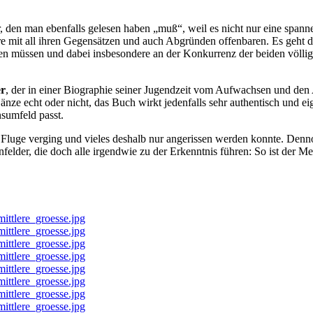
r, den man ebenfalls gelesen haben „muß“, weil es nicht nur eine spann
e mit all ihren Gegensätzen und auch Abgründen offenbaren. Es geht d
ieren müssen und dabei insbesondere an der Konkurrenz der beiden völl
er
, der in einer Biographie seiner Jugendzeit vom Aufwachsen und den 
änze echt oder nicht, das Buch wirkt jedenfalls sehr authentisch und e
nsumfeld passt.
im Fluge verging und vieles deshalb nur angerissen werden konnte. Den
elder, die doch alle irgendwie zu der Erkenntnis führen: So ist der 
tlere_groesse.jpg
tlere_groesse.jpg
tlere_groesse.jpg
tlere_groesse.jpg
tlere_groesse.jpg
tlere_groesse.jpg
tlere_groesse.jpg
tlere_groesse.jpg