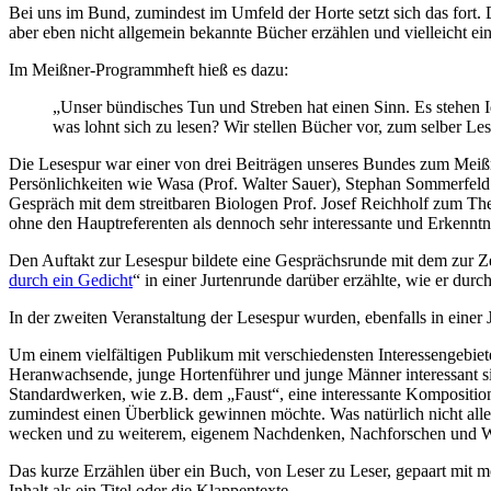
Bei uns im Bund, zumindest im Umfeld der Horte setzt sich das fort. 
aber eben nicht allgemein bekannte Bücher erzählen und vielleicht 
Im Meißner-Programmheft hieß es dazu:
„Unser bündisches Tun und Streben hat einen Sinn. Es stehen I
was lohnt sich zu lesen? Wir stellen Bücher vor, zum selber 
Die Lesespur war einer von drei Beiträgen unseres Bundes zum Meiß
Persönlichkeiten wie Wasa (Prof. Walter Sauer), Stephan Sommerfel
Gespräch mit dem streitbaren Biologen Prof. Josef Reichholf zum The
ohne den Hauptreferenten als dennoch sehr interessante und Erkenntn
Den Auftakt zur Lesespur bildete eine Gesprächsrunde mit dem zur Ze
durch ein Gedicht
“ in einer Jurtenrunde darüber erzählte, wie er du
In der zweiten Veranstaltung der Lesespur wurden, ebenfalls in einer
Um einem vielfältigen Publikum mit verschiedensten Interessengebiete
Heranwachsende, junge Hortenführer und junge Männer interessant s
Standardwerken, wie z.B. dem „Faust“, eine interessante Komposition 
zumindest einen Überblick gewinnen möchte. Was natürlich nicht alle
wecken und zu weiterem, eigenem Nachdenken, Nachforschen und We
Das kurze Erzählen über ein Buch, von Leser zu Leser, gepaart mit
Inhalt als ein Titel oder die Klappentexte.