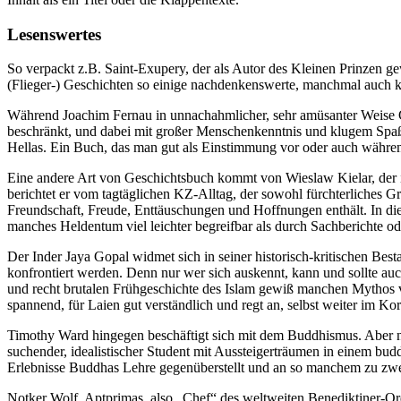
Lesenswertes
So verpackt z.B. Saint-Exupery, der als Autor des Kleinen Prinzen ge
(Flieger-) Geschichten so einige nachdenkenswerte, manchmal auch
Während Joachim Fernau in unnachahmlicher, sehr amüsanter Weise Ge
beschränkt, und dabei mit großer Menschenkenntnis und klugem Spaß 
Hellas. Ein Buch, das man gut als Einstimmung vor oder auch während
Eine andere Art von Geschichtsbuch kommt von Wieslaw Kielar, der
berichtet er vom tagtäglichen
KZ
-Alltag, der sowohl fürchterliches G
Freundschaft, Freude, Enttäuschungen und Hoffnungen enthält. In dies
manches Heldentum viel leichter begreifbar als durch Sachberichte o
Der Inder Jaya Gopal widmet sich in seiner historisch-kritischen Bes
konfrontiert werden. Denn nur wer sich auskennt, kann und sollte a
und recht brutalen Frühgeschichte des Islam gewiß manchen Mythos vo
spannend, für Laien gut verständlich und regt an, selbst weiter im K
Timothy Ward hingegen beschäftigt sich mit dem Buddhismus. Aber ni
suchender, idealistischer Student mit Aussteigerträumen in einem bu
Erlebnisse Buddhas Lehre gegenüberstellt und an so manchem zu zwe
Notker Wolf, Aptprimas, also „Chef“ des weltweiten Benediktiner-Or