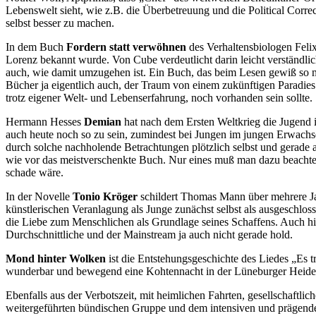
Lebenswelt sieht, wie z.B. die Überbetreuung und die Political Corre
selbst besser zu machen.
In dem Buch
Fordern statt verwöhnen
des Verhaltensbiologen Feli
Lorenz bekannt wurde. Von Cube verdeutlicht darin leicht verständli
auch, wie damit umzugehen ist. Ein Buch, das beim Lesen gewiß so ma
Bücher ja eigentlich auch, der Traum von einem zukünftigen Paradies
trotz eigener Welt- und Lebenserfahrung, noch vorhanden sein sollte.
Hermann Hesses
Demian
hat nach dem Ersten Weltkrieg die Jugend i
auch heute noch so zu sein, zumindest bei Jungen im jungen Erwachsene
durch solche nachholende Betrachtungen plötzlich selbst und gerade 
wie vor das meistverschenkte Buch. Nur eines muß man dazu beachte
schade wäre.
In der Novelle
Tonio Kröger
schildert Thomas Mann über mehrere Jah
künstlerischen Veranlagung als Junge zunächst selbst als ausgeschl
die Liebe zum Menschlichen als Grundlage seines Schaffens. Auch hier
Durchschnittliche und der Mainstream ja auch nicht gerade hold.
Mond hinter Wolken
ist die Entstehungsgeschichte des Liedes „Es 
wunderbar und bewegend eine Kohtennacht in der Lüneburger Heide, w
Ebenfalls aus der Verbotszeit, mit heimlichen Fahrten, gesellschaftl
weitergeführten bündischen Gruppe und dem intensiven und prägend