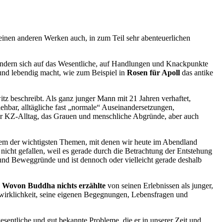
l seinen anderen Werken auch, in zum Teil sehr abenteuerlichen
sondern sich auf das Wesentliche, auf Handlungen und Knackpunkte
und lebendig macht, wie zum Beispiel in
Rosen für Apoll
das antike
tz beschreibt. Als ganz junger Mann mit 21 Jahren verhaftet,
ehbar, alltägliche fast „normale“ Auseinandersetzungen,
er
KZ
-Alltag, das Grauen und menschliche Abgründe, aber auch
em der wichtigsten Themen, mit denen wir heute im Abendland
cht gefallen, weil es gerade durch die Betrachtung der Entstehung
 und Beweggründe und ist dennoch oder vielleicht gerade deshalb
n
Wovon Buddha nichts erzählte
von seinen Erlebnissen als junger,
nswirklichkeit, seine eigenen Begegnungen, Lebensfragen und
entliche und gut bekannte Probleme, die er in unserer Zeit und