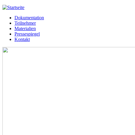
Jump to navigation
Dokumentation
Meißner 2013
Teilnehmer
Hauptmenü
Materialien
Pressespiegel
Kontakt