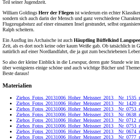
Teil seiner Jugendzeit.
William Goldings
Herr der Fliegen
ist wiederum ein echter Klassike
sondern sich auch darin der Mensch und ganz verschiedene Charakter
Flugzeugabsturz auf einer einsamen Insel gestrandet, selbst organis
Ralph scheitern.
Ein Ausflug ins Archaische ist auch
Häuptling Büffelkind Langspe
Zeit, als es dort noch keine oder kaum Weiße gab. Ob tatsächlich in G
natürlich auf einer Nordlandfahrt, die ja gut zum beschriebenen Lebe
So also der kleine Einblick in die Lesespur, deren gute Stunde wie 
über wenigstens einige schöne und auch wichtige Bücher und Themenf
Beste daraus!
Materialien
Ziehos_Fotos_20131006_Hoher_Meissner_2013__Nr_1535_mit
Ziehos_Fotos_20131006_Hoher_Meissner_2013__Nr_1420_mit
Ziehos_Fotos_20131006_Hoher_Meissner_2013__Nr_0753_mit
Ziehos_Fotos_20131006_Hoher_Meissner_2013__Nr_0638_mit
Ziehos_Fotos_20131006_Hoher_Meissner_2013__Nr_0712_mit
Ziehos_Fotos_20131006_Hoher_Meissner_2013__Nr_0753_mit
Ziehos_Fotos_20131006_Hoher_Meissner_2013__Nr_0674_mit
Ziehos_Fotos_20131006_Hoher_Meissner_2013__Nr_0777_mit