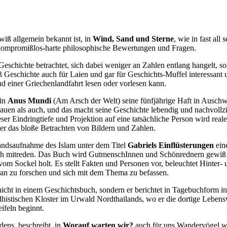
wiß allgemein bekannt ist, in
Wind, Sand und Sterne
, wie in fast al
 kompromißlos-harte philosophische Bewertungen und Fragen.
schichte betrachtet, sich dabei weniger an Zahlen entlang hangelt, 
Geschichte auch für Laien und gar für Geschichts-Muffel interessant 
 einer Griechenlandfahrt lesen oder vorlesen kann.
 in
Anus Mundi
(Am Arsch der Welt) seine fünfjährige Haft in Auschwi
rauen als auch, und das macht seine Geschichte lebendig und nachvollzi
er Eindringtiefe und Projektion auf eine tatsächliche Person wird real
der das bloße Betrachten von Bildern und Zahlen.
tandsaufnahme des Islam unter dem Titel
Gabriels Einflüsterungen
ein
uch mitreden. Das Buch wird GutmenschInnen und Schönrednern gewiß ni
m Sockel holt. Es stellt Fakten und Personen vor, beleuchtet Hinter-
oran zu forschen und sich mit dem Thema zu befassen.
cht in einem Geschichtsbuch, sondern er berichtet in Tagebuchform i
ddhistischen Kloster im Urwald Nordthailands, wo er die dortige Lebe
ifeln beginnt.
dens, beschreibt in
Worauf warten wir?
auch für uns Wandervögel wes