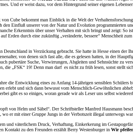
ctnes. Und er weist dazu, vor dem Hintergrund seiner eigenen Lebenser
x von Cube bekommt man Einblick in die Welt der Verhaltensforschung
ch den Einfluß unserer von der Natur und Evolution programmierten un
nche Erkenntnis über unser Verhalten mit sich bringt und zeigt: So i
 auf Erden durch eine zukünftig „veränderte, bessere“ Menschheit zum 
n Deutschland in Verzückung gebracht. Sie hatte in Hesse einen der Ih
nalter, von denen sich fast alle, die es gelesen hatten, in der Hauptf
auch pubertäre Suche, Verwirrungen, Abgleiten und Sehnsüchte zu vers
n, die „
FSK
“ 19! Denn man darf es nicht zu früh lesen, sonst stellt si
re die Entwicklung eines zu Anfang 14-jährigen sensiblen Schülers bi
ossen erlebt und sich dann bewusst vom Menschlich-Gewöhnlichen abheb
bei gibt es so einiges, woran gerade wir als Leser uns selbst wiederer
tropft von Helm und Säbel“. Der Schriftsteller Manfred Hausmann besc
o er mit einer Gruppe Jungs in der Verbotszeit illegal unterwegs wa
ichem und väterlichem Druck, Verhaftung, Einkerkerung im Gestapogefäng
en Kontakt zu den Freunden erzählt Berry Westenburger in
Wir pfeife