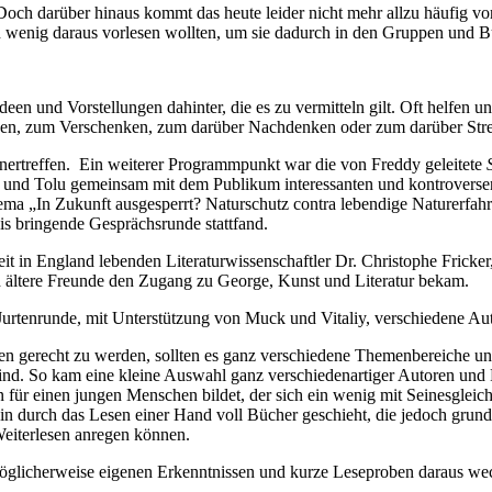
Doch darüber hinaus kommt das heute leider nicht mehr allzu häufig vo
ein wenig daraus vorlesen wollten, um sie dadurch in den Gruppen und
deen und Vorstellungen dahinter, die es zu vermitteln gilt. Oft helfe
Lesen, zum Verschenken, zum darüber Nachdenken oder zum darüber Stre
nertreffen. Ein weiterer Programmpunkt war die von Freddy geleitete
d und Tolu gemeinsam mit dem Publikum interessanten und kontroversen
ma „In Zukunft ausgesperrt? Naturschutz contra lebendige Naturerfahr
is bringende Gesprächsrunde stattfand.
it in England lebenden Literaturwissenschaftler Dr. Christophe Fricker
rch ältere Freunde den Zugang zu George, Kunst und Literatur bekam.
 Jurtenrunde, mit Unterstützung von Muck und Vitaliy, verschiedene Au
n gerecht zu werden, sollten es ganz verschiedene Themenbereiche und 
ind. So kam eine kleine Auswahl ganz verschiedenartiger Autoren und
für einen jungen Menschen bildet, der sich ein wenig mit Seinesgleich
in durch das Lesen einer Hand voll Bücher geschieht, die jedoch grund
iterlesen anregen können.
 möglicherweise eigenen Erkenntnissen und kurze Leseproben daraus 