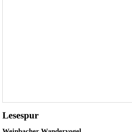
Lesespur
Weinbacher Wandervogel