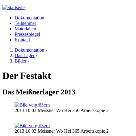
Jump to navigation
Dokumentation
Meißner 2013
Teilnehmer
Hauptmenü
Materialien
Pressespiegel
Kontakt
Dokumentation
›
Das Lager
›
Sie sind hier
Bilder
›
Der Festakt
Das Meißnerlager 2013
2013 10 03 Meissner Wo Hei 356 Arbeitskopie 2
2013 10 03 Meissner Wo Hei 365 Arbeitskopie 2