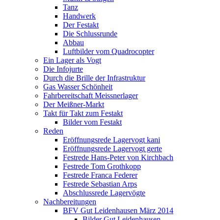
Tanz
Handwerk
Der Festakt
Die Schlussrunde
Abbau
Luftbilder vom Quadrocopter
Ein Lager als Vogt
Die Infojurte
Durch die Brille der Infrastruktur
Gas Wasser Schönheit
Fahrbereitschaft Meissnerlager
Der Meißner-Markt
Takt für Takt zum Festakt
Bilder vom Festakt
Reden
Eröffnungsrede Lagervogt kani
Eröffnungsrede Lagervogt gerte
Festrede Hans-Peter von Kirchbach
Festrede Tom Grothkopp
Festrede Franca Federer
Festrede Sebastian Arps
Abschlussrede Lagervögte
Nachbereitungen
BFV Gut Leidenhausen März 2014
Bilder Gut Leidenhausen