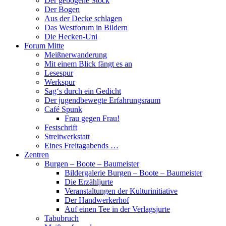
Der gebogene Stock
Der Bogen
Aus der Decke schlagen
Das Westforum in Bildern
Die Hecken-Uni
Forum Mitte
Meißnerwanderung
Mit einem Blick fängt es an
Lesespur
Werkspur
Sag‘s durch ein Gedicht
Der jugendbewegte Erfahrungsraum
Café Spunk
Frau gegen Frau!
Festschrift
Streitwerkstatt
Eines Freitagabends …
Zentren
Burgen – Boote – Baumeister
Bildergalerie Burgen – Boote – Baumeister
Die Erzähljurte
Veranstaltungen der Kulturinitiative
Der Handwerkerhof
Auf einen Tee in der Verlagsjurte
Tabubruch