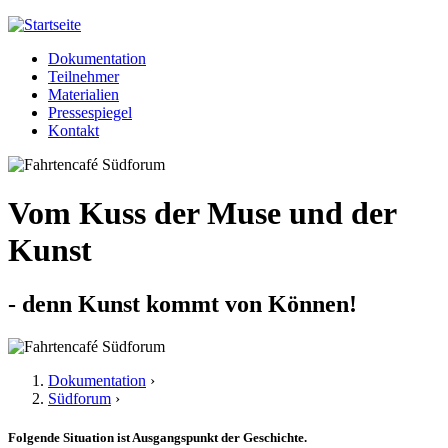
Jump to navigation
Dokumentation
Meißner 2013
Teilnehmer
Hauptmenü
Materialien
Pressespiegel
Kontakt
Vom Kuss der Muse und der
Kunst
- denn Kunst kommt von Können!
Dokumentation
›
Südforum
›
Sie sind hier
Folgende Situation ist Ausgangspunkt der Geschichte.