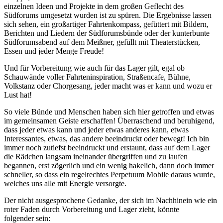
einzelnen Ideen und Projekte in dem großen Geflecht des
Südforums umgesetzt wurden ist zu spüren. Die Ergebnisse lassen
sich sehen, ein großartiger Fahrtenkompass, gefüttert mit Bildern,
Berichten und Liedern der Südforumsbünde oder der kunterbunte
Südforumsabend auf dem Meißner, gefüllt mit Theaterstücken,
Essen und jeder Menge Freude!
Und für Vorbereitung wie auch für das Lager gilt, egal ob
Schauwände voller Fahrteninspiration, Straßencafe, Bühne,
Volkstanz oder Chorgesang, jeder macht was er kann und wozu er
Lust hat!
So viele Bünde und Menschen haben sich hier getroffen und etwas
im gemeinsamen Geiste erschaffen! Überraschend und beruhigend,
dass jeder etwas kann und jeder etwas anderes kann, etwas
Interessantes, etwas, das andere beeindruckt oder bewegt! Ich bin
immer noch zutiefst beeindruckt und erstaunt, dass auf dem Lager
die Rädchen langsam ineinander übergriffen und zu laufen
begannen, erst zögerlich und ein wenig hakelich, dann doch immer
schneller, so dass ein regelrechtes Perpetuum Mobile daraus wurde,
welches uns alle mit Energie versorgte.
Der nicht ausgesprochene Gedanke, der sich im Nachhinein wie ein
roter Faden durch Vorbereitung und Lager zieht, könnte
folgender sein: