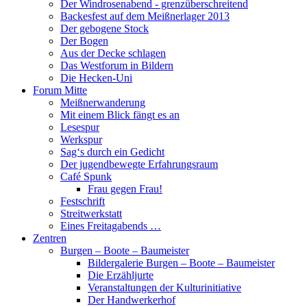
Der Windrosenabend - grenzüberschreitend
Backesfest auf dem Meißnerlager 2013
Der gebogene Stock
Der Bogen
Aus der Decke schlagen
Das Westforum in Bildern
Die Hecken-Uni
Forum Mitte
Meißnerwanderung
Mit einem Blick fängt es an
Lesespur
Werkspur
Sag‘s durch ein Gedicht
Der jugendbewegte Erfahrungsraum
Café Spunk
Frau gegen Frau!
Festschrift
Streitwerkstatt
Eines Freitagabends …
Zentren
Burgen – Boote – Baumeister
Bildergalerie Burgen – Boote – Baumeister
Die Erzähljurte
Veranstaltungen der Kulturinitiative
Der Handwerkerhof