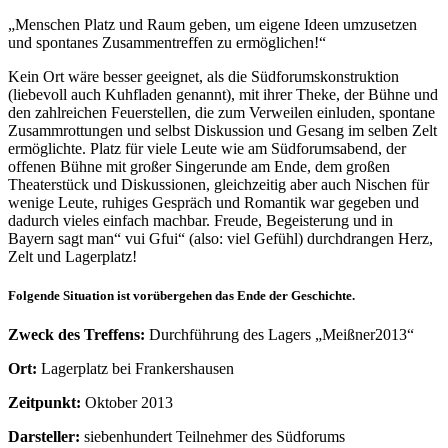
„Menschen Platz und Raum geben, um eigene Ideen umzusetzen
und spontanes Zusammentreffen zu ermöglichen!“
Kein Ort wäre besser geeignet, als die Südforumskonstruktion
(liebevoll auch Kuhfladen genannt), mit ihrer Theke, der Bühne und
den zahlreichen Feuerstellen, die zum Verweilen einluden, spontane
Zusammrottungen und selbst Diskussion und Gesang im selben Zelt
ermöglichte. Platz für viele Leute wie am Südforumsabend, der
offenen Bühne mit großer Singerunde am Ende, dem großen
Theaterstück und Diskussionen, gleichzeitig aber auch Nischen für
wenige Leute, ruhiges Gespräch und Romantik war gegeben und
dadurch vieles einfach machbar. Freude, Begeisterung und in
Bayern sagt man“ vui Gfui“ (also: viel Gefühl) durchdrangen Herz,
Zelt und Lagerplatz!
Folgende Situation ist vorübergehen das Ende der Geschichte.
Zweck des Treffens:
Durchführung des Lagers „Meißner2013“
Ort:
Lagerplatz bei Frankershausen
Zeitpunkt:
Oktober 2013
Darsteller:
siebenhundert Teilnehmer des Südforums