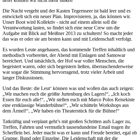
tiefer können wir nicht mehr sinken
Die Nacht vergeht und der Kasten Tegernseer ist bald leer und es
entwickelt sich ein neuer Plan. Improvisieren, ja, das können wir.
Unser Boot wird Kollektiv - nicht auf einem allein soll die
Verantwortung lasten, so findet sich eine neue Crew um die
Aufgabe mit Blick auf Meißner 2013 zu schultern! So macht jeder
das was er oder sie am besten kann und mit Leidenschaft verfolgt.
Es wurden Leute angehauen, das kommende Treffen inhaltlich und
methodisch vorbereitet, der Abend mit Einlagen und Samowar
bereichert. Und tatsächlich, der Hof war voller Menschen, die
begeistert waren, oder sich begeistern ließen, überraschenderweise
war sogar die Stimmung hervorragend, trotz vieler Arbeit und
langer Diskussionen.
Und das Beste: die Leut‘ können was und wollen das auch zeigen:
„Wir machen euch die größte Jurtenburg des Lagers!“, „Ich koch
Essen für euch alle!“, „Wir stellen euch mit Marco Polos Reisekiste
eine erstklassige Wanderbühne!“, „Wir schütteln Workshops aus
dem Ärmel!“, „Wir haben ein Theaterstück für die Bühne!“
Tatkräftig und verplant geht’s mit großen Schritten aufs Lager zu,
Treffen, Fahrten und vermutlich tausendundeine Email tragen ihr
Scherflein bei. Jeder macht was er kann und Freude bereitet, egal ob
Gruppe, Bund oder Einzelne. Die Leidenschaft mit der die