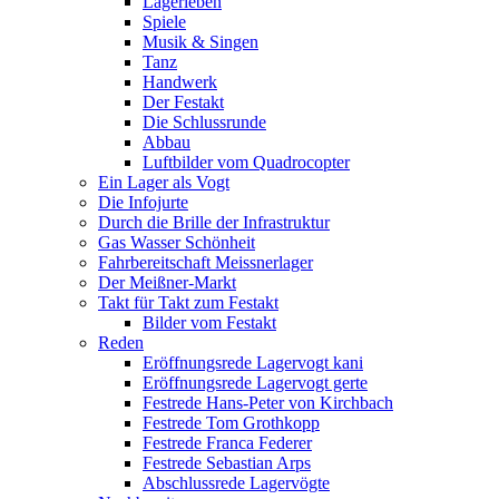
Lagerleben
Spiele
Musik & Singen
Tanz
Handwerk
Der Festakt
Die Schlussrunde
Abbau
Luftbilder vom Quadrocopter
Ein Lager als Vogt
Die Infojurte
Durch die Brille der Infrastruktur
Gas Wasser Schönheit
Fahrbereitschaft Meissnerlager
Der Meißner-Markt
Takt für Takt zum Festakt
Bilder vom Festakt
Reden
Eröffnungsrede Lagervogt kani
Eröffnungsrede Lagervogt gerte
Festrede Hans-Peter von Kirchbach
Festrede Tom Grothkopp
Festrede Franca Federer
Festrede Sebastian Arps
Abschlussrede Lagervögte