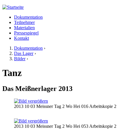
Jump to navigation
Dokumentation
Meißner 2013
Teilnehmer
Hauptmenü
Materialien
Pressespiegel
Kontakt
Dokumentation
›
Das Lager
›
Sie sind hier
Bilder
›
Tanz
Das Meißnerlager 2013
2013 10 03 Meissner Tag 2 Wo Hei 016 Arbeitskopie 2
2013 10 03 Meissner Tag 2 Wo Hei 053 Arbeitskopie 2