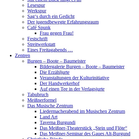
Lesespur
Werkspur
Sag‘s durch ein Gedicht
Der jugendbewegte Erfahrungsraum
Café Spunk
Frau gegen Frau!
Festschrift
Streitwerkstatt
Eines Freitagabends …
Zentren
Burgen – Boote – Baumeister
Bildergalerie Burgen – Boote – Baumeister
Die Erzähljurte
Veranstaltungen der Kulturinitiative
Der Handwerkerhof
Auf einen Tee in der Verlagsjurte
Tabubruch
Meißnerformel
Das Musische Zentrum
Liedermacherabend im Musischen Zentrum
Land Art
Taverna Burgundi
Das Meißner-Theaterstück „Stein und Flöte“
Das Meißner-Seminar des Gaues Alt-Burgund