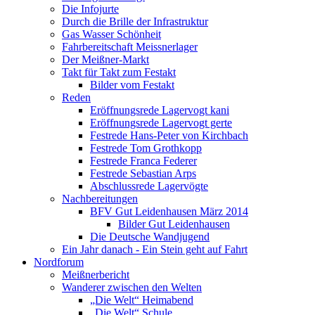
Die Infojurte
Durch die Brille der Infrastruktur
Gas Wasser Schönheit
Fahrbereitschaft Meissnerlager
Der Meißner-Markt
Takt für Takt zum Festakt
Bilder vom Festakt
Reden
Eröffnungsrede Lagervogt kani
Eröffnungsrede Lagervogt gerte
Festrede Hans-Peter von Kirchbach
Festrede Tom Grothkopp
Festrede Franca Federer
Festrede Sebastian Arps
Abschlussrede Lagervögte
Nachbereitungen
BFV Gut Leidenhausen März 2014
Bilder Gut Leidenhausen
Die Deutsche Wandjugend
Ein Jahr danach - Ein Stein geht auf Fahrt
Nordforum
Meißnerbericht
Wanderer zwischen den Welten
„Die Welt“ Heimabend
„Die Welt“ Schule